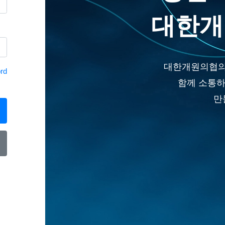
대한개
대한개원의협의
rd
함께 소통하
만