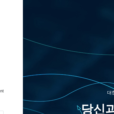
nt
대
당신