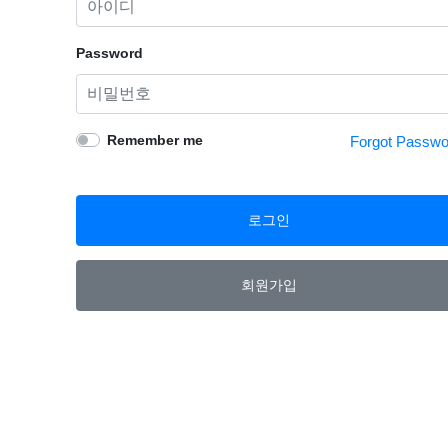
Password
Remember me
Forgot Passwo
로그인
회원가입