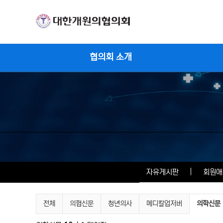
메인 메뉴
협의회 소개
자유게시판
회원애
의료관련뉴스 분류 목록
현재 분류
전체
의협신문
청년의사
메디칼업저버
의학신문