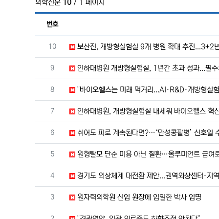
의학신문
10
/ 1 페이지
번호
번호
10
보산진, 개방형실험실 9개 병원 확대 추진...3+2
번호
9
인하대병원 개방형실험실, 1년간 초과 성과...필
번호
8
"바이오헬스는 미래 먹거리...AI·R&D·개방형실
번호
7
인하대병원, 개방형실험실 내세워 바이오헬스 혁신
번호
6
쉬어도 피로 계속된다면?…‘만성콩팥병’ 신호일 
번호
5
원형탈모 단순 미용 아닌 질환…올루미언트 급여로
번호
4
경기도 외상체계 대전환 제안...권역외상센터·지
번호
3
원자력의학원 신임 원장에 임일한 박사 임명
번호
2
"경관영양, 일괄 의료중도 하향조정 안된다"