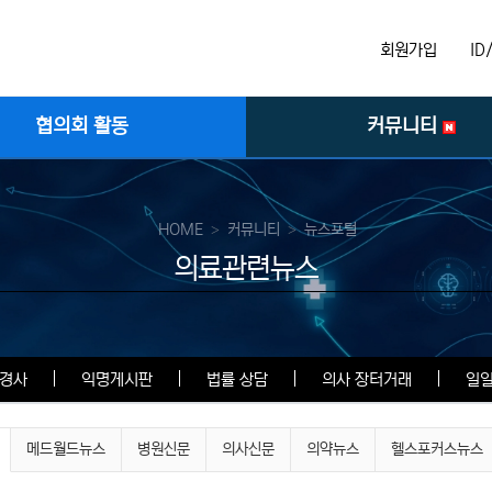
회원가입
I
협의회 활동
커뮤니티
HOME
커뮤니티
뉴스포털
의료관련뉴스
경사
익명게시판
법률 상담
의사 장터거래
일
메드월드뉴스
병원신문
의사신문
의약뉴스
헬스포커스뉴스