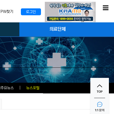
메
D/PW찾기
로그인
의료단체
일주요뉴스
뉴스포털