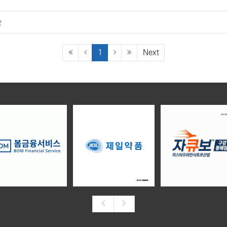
는
(current)
1
Next