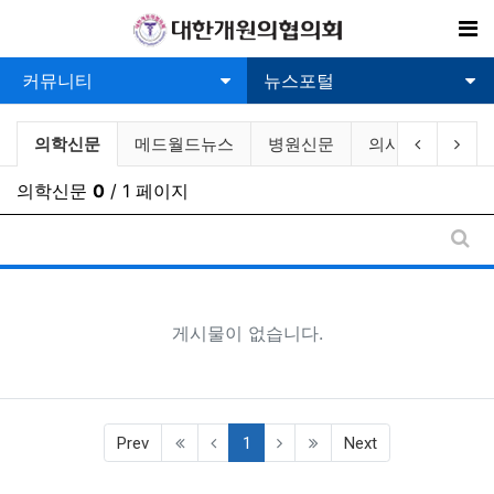
기
커뮤니티
뉴스포털
의료관련뉴스 분류 목록
현재 분류
이전 분류
다음
의학신문
메드월드뉴스
병원신문
의사신문
의
의학신문
0
/ 1 페이지
게시
게시물이 없습니다.
(current)
Prev
1
Next