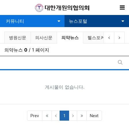
기
커뮤니티
뉴스포털
의료관련뉴스 분류 목록
현재 분류
이전 분류
다음
병원신문
의사신문
의약뉴스
헬스포커스뉴스
의약뉴스
0
/ 1 페이지
게시
게시물이 없습니다.
(current)
Prev
1
Next